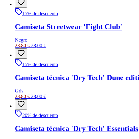
15
% de descuento
Camiseta Streetwear 'Fight Club'
Negro
23,80 €
28,00 €
15
% de descuento
Camiseta técnica 'Dry Tech' Dune edit
Gris
23,80 €
28,00 €
20
% de descuento
Camiseta técnica 'Dry Tech' Essentials