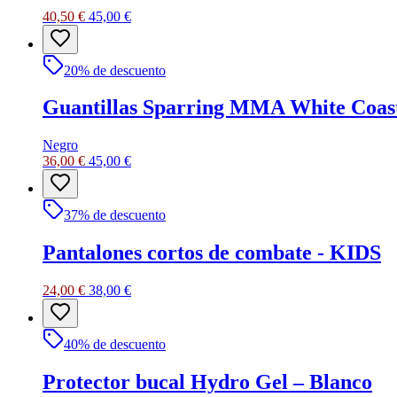
40,50 €
45,00 €
20
% de descuento
Guantillas Sparring MMA White Coas
Negro
36,00 €
45,00 €
37
% de descuento
Pantalones cortos de combate - KIDS
24,00 €
38,00 €
40
% de descuento
Protector bucal Hydro Gel – Blanco