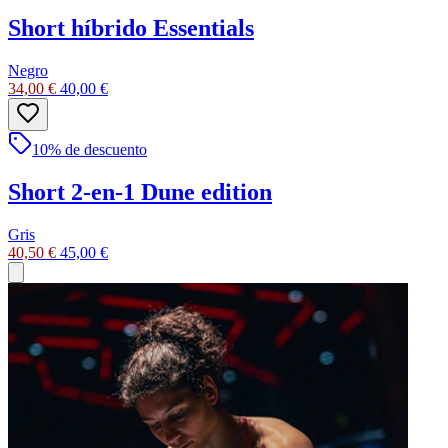
Short híbrido Essentials
Negro
34,00 €
40,00 €
10
% de descuento
Short 2-en-1 Dune edition
Gris
40,50 €
45,00 €