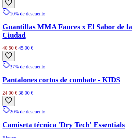
10
% de descuento
Guantillas MMA Fauces x El Sabor de la
Ciudad
40,50 €
45,00 €
37
% de descuento
Pantalones cortos de combate - KIDS
24,00 €
38,00 €
20
% de descuento
Camiseta técnica 'Dry Tech' Essentials
Blanco